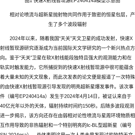
图1 快速X射线暂现源EP240414a模型示意图
相对论喷流与超新星抛射物共同作用于致密的恒星包层，产
生了多个波段辐射
2024年以来，随着我国“天关”天文卫星的成功发射，快速X
射线暂现源研究逐渐成为当前国际天文学研究的一个新兴热点方
向。鉴于“天关”卫星在软X射线能段独特且强大的观测能力和在
轨实时触发能力，它所捕捉到的快速X射线暂现源中很可能蕴含
着大量未知的天文现象，而此次发表的论文便是报道了一次特殊
的由快速X射线暂现源引导发现的明亮超新星爆发事件。该次事
件（编号EP240414a）发生于2024年4月14日，被证认来自于
40亿光年以外的天体，辐射持续时间约150秒。后随多波段观测
进一步揭示，该方向还存在由弱相对论性喷流与星周环境物质相
互作用导致的非热辐射和一个特别明亮的Ic-BL型超新星（编号
SN 2024gsa），总体表明这是一次人类未曾发现过的独特天文