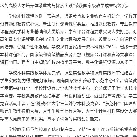
术的高校人才培养体系重构与探索实践”荣获国家级教学成果特等奖。
学校本科课程体系丰富完善。通识教育和专业教育有机结合。学校开
设有通识教育核心课、新生研讨课等课程类型，推进通识教育。专业教育
课程强调学科专业基础和大类培养，学科平台课程要求实现大类打通。对
高年级专业课程要求突出学生专业兴趣和发展方向，设置专业方向课程分
向培养，促进个性化发展。学校现有国家级一流本科课程26门、省级一流
本科课程36门，国家级和省级精品资源开放（视频公开课和资源共享课）
课程44门。建有自主知识产权的教学云平台，数字化课程资源1000多门。
学校本科实践教学体系完整。课堂实验教学和课外实践环节相结合，
学生实践能力得到充分锻炼。现有国家级实验教学示范中心4个，省级教
学示范中心11个，学校建设有17个实验教学中心，充分保证了学生实践教
学需要。学校素质教育活动丰富，开设创新创业、就业指导等课程。学生
竞赛活动丰富，在“挑战杯”大学生课外学术科技竞赛、“东芝杯”全国理科
师范生教学技能大赛、大学生数学建模大赛、大学生计算机程序设计大赛
等重大竞赛中多次获奖，显示了较强的实践创新能力。
学校教学质量监控和评估机制完善。坚持“三查四评五反馈”的常态教